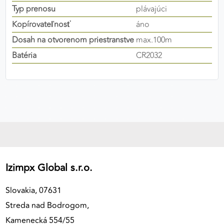
Typ prenosu
plávajúci
výkon a funkčnosť našich stránok.
Kopírovateľnosť
áno
Google Analytics
Dosah na otvorenom priestranstve
max.100m
Poskytovateľ:
Google
Batéria
CR2032
MARKETINGOVÉ COOKIES
Marketingové cookies sa používajú na sledovanie
správania používateľov naprieč webovými
stránkami. Umožňujú nám a našim partnerom
zobrazovať cielenú a relevantnú reklamu, a to na
našom webe aj v reklamných sieťach tretích strán.
Izimpx Global s.r.o.
Google Ads
Slovakia, 07631
Poskytovateľ:
Google
Streda nad Bodrogom,
Kamenecká 554/55