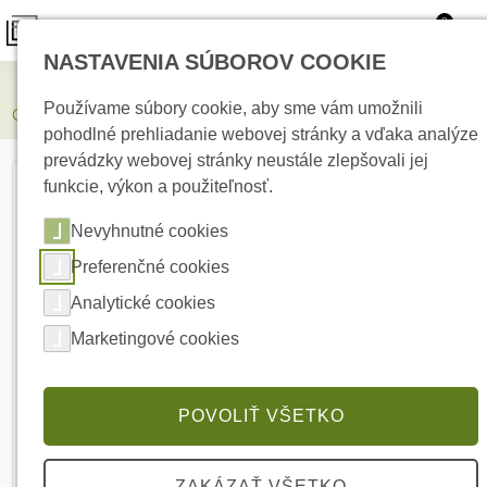
0
NASTAVENIA SÚBOROV COOKIE
Elektrické kúrenie
Používame súbory cookie, aby sme vám umožnili
COMUNELLO VICTOR 4 RC G Štvortlačidlový diaľkový ovládač
pohodlné prehliadanie webovej stránky a vďaka analýze
prevádzky webovej stránky neustále zlepšovali jej
funkcie, výkon a použiteľnosť.
Nevyhnutné cookies
Preferenčné cookies
Analytické cookies
Marketingové cookies
POVOLIŤ VŠETKO
ZAKÁZAŤ VŠETKO