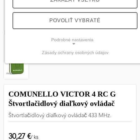
POVOLIŤ VYBRATÉ
Podrobné nastavenia
Zásady ochrany osobných údajov
NEVYHNUTNÉ COOKIES
(vždy aktívne, nemožno vypnúť)
Tieto cookies sú potrebné na správne fungovanie
webovej stránky a bez nich by nebolo možné
COMUNELLO VICTOR 4 RC G
zabezpečiť jej plnú funkčnosť.
Štvortlačidlový diaľkový ovládač
Nevyhnutné cookies
Štvortlačidlový diaľkový ovládač 433 MHz.
30,27 €
PREFERENČNÉ COOKIES
/ ks