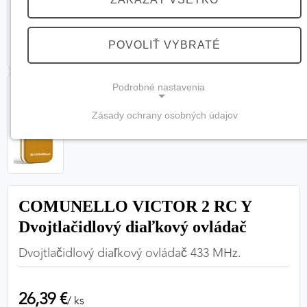
POVOLIŤ VYBRATÉ
Podrobné nastavenia
Zásady ochrany osobných údajov
NEVYHNUTNÉ COOKIES
(vždy aktívne, nemožno vypnúť)
Tieto cookies sú potrebné na správne fungovanie
webovej stránky a bez nich by nebolo možné
COMUNELLO VICTOR 2 RC Y
zabezpečiť jej plnú funkčnosť.
Dvojtlačidlový diaľkový ovládač
Nevyhnutné cookies
Dvojtlačidlový diaľkový ovládač 433 MHz.
26,39 €
PREFERENČNÉ COOKIES
/ ks