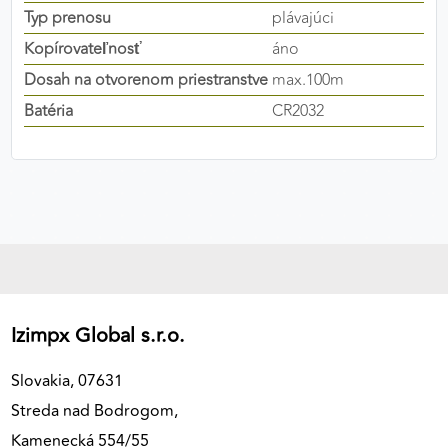
Typ prenosu
plávajúci
výkon a funkčnosť našich stránok.
Kopírovateľnosť
áno
Google Analytics
Dosah na otvorenom priestranstve
max.100m
Poskytovateľ:
Google
Batéria
CR2032
MARKETINGOVÉ COOKIES
Marketingové cookies sa používajú na sledovanie
správania používateľov naprieč webovými
stránkami. Umožňujú nám a našim partnerom
zobrazovať cielenú a relevantnú reklamu, a to na
našom webe aj v reklamných sieťach tretích strán.
Izimpx Global s.r.o.
Google Ads
Slovakia, 07631
Poskytovateľ:
Google
Streda nad Bodrogom,
Kamenecká 554/55