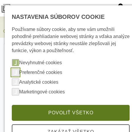
0
NASTAVENIA SÚBOROV COOKIE
Elektrické kúrenie
Používame súbory cookie, aby sme vám umožnili
COMUNELLO VICTOR 2 RC Y Dvojtlačidlový diaľkový ovládač
pohodlné prehliadanie webovej stránky a vďaka analýze
prevádzky webovej stránky neustále zlepšovali jej
funkcie, výkon a použiteľnosť.
Nevyhnutné cookies
Preferenčné cookies
Analytické cookies
Marketingové cookies
POVOLIŤ VŠETKO
ZAKÁZAŤ VŠETKO