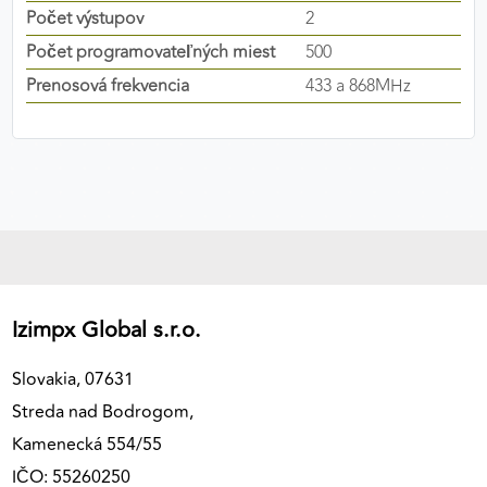
Počet výstupov
2
výkon a funkčnosť našich stránok.
Počet programovateľných miest
500
Google Analytics
Prenosová frekvencia
433 a 868MHz
Poskytovateľ:
Google
MARKETINGOVÉ COOKIES
Marketingové cookies sa používajú na sledovanie
správania používateľov naprieč webovými
stránkami. Umožňujú nám a našim partnerom
zobrazovať cielenú a relevantnú reklamu, a to na
Izimpx Global s.r.o.
našom webe aj v reklamných sieťach tretích strán.
Slovakia, 07631
Google Ads
Streda nad Bodrogom,
Poskytovateľ:
Google
Kamenecká 554/55
IČO: 55260250