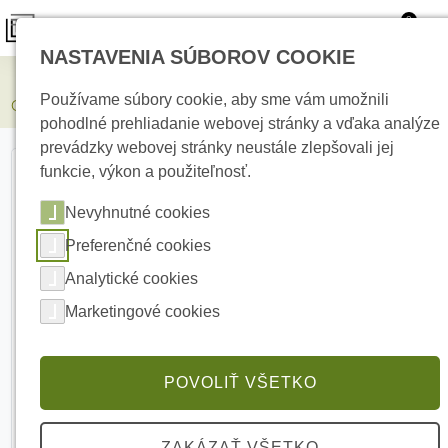
0
NASTAVENIA SÚBOROV COOKIE
Elektrické kúrenie
Používame súbory cookie, aby sme vám umožnili
COMUNELLO RECEIVER Prídavný prijímač signálu
pohodlné prehliadanie webovej stránky a vďaka analýze
prevádzky webovej stránky neustále zlepšovali jej
funkcie, výkon a použiteľnosť.
Nevyhnutné cookies
Preferenčné cookies
Analytické cookies
Marketingové cookies
POVOLIŤ VŠETKO
ZAKÁZAŤ VŠETKO