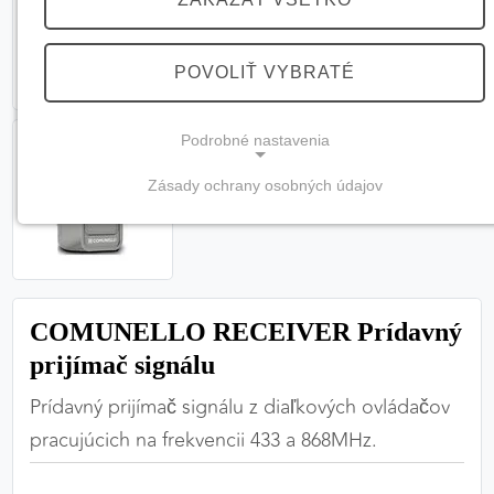
POVOLIŤ VYBRATÉ
Podrobné nastavenia
Zásady ochrany osobných údajov
NEVYHNUTNÉ COOKIES
(vždy aktívne, nemožno vypnúť)
Tieto cookies sú potrebné na správne fungovanie
webovej stránky a bez nich by nebolo možné
COMUNELLO RECEIVER Prídavný
zabezpečiť jej plnú funkčnosť.
prijímač signálu
Nevyhnutné cookies
Prídavný prijímač signálu z diaľkových ovládačov
pracujúcich na frekvencii 433 a 868MHz.
PREFERENČNÉ COOKIES