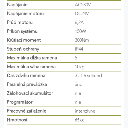
Napájanie
AC230V
výkon a funkčnosť našich stránok.
Napájanie motoru
DC24V
Google Analytics
Prúd motoru
6,2A
Poskytovateľ:
Google
Príkon systému
150W
Krútiaci moment
300Nm
Stupeň ochrany
IP44
MARKETINGOVÉ COOKIES
Maximálna dĺžka ramena
5
Marketingové cookies sa používajú na sledovanie
Maximálna váha ramena
10kg
správania používateľov naprieč webovými
Čas zdvihu ramena
3 až 6 sekúnd
stránkami. Umožňujú nám a našim partnerom
zobrazovať cielenú a relevantnú reklamu, a to na
Paralelná prevádzka
áno
našom webe aj v reklamných sieťach tretích strán.
Zálohovací akumulátor
nie
Programátor
nie
Google Ads
Pracovné zaťaženie
intenzívne
Poskytovateľ:
Google
Hmotnosť
65kg