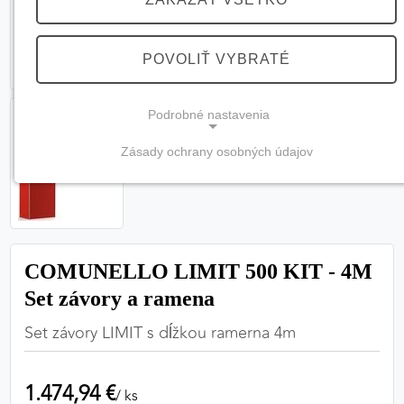
POVOLIŤ VYBRATÉ
Podrobné nastavenia
Zásady ochrany osobných údajov
NEVYHNUTNÉ COOKIES
(vždy aktívne, nemožno vypnúť)
Tieto cookies sú potrebné na správne fungovanie
webovej stránky a bez nich by nebolo možné
COMUNELLO LIMIT 500 KIT - 4M
zabezpečiť jej plnú funkčnosť.
Set závory a ramena
Nevyhnutné cookies
Set závory LIMIT s dĺžkou ramerna 4m
1.474,94 €
PREFERENČNÉ COOKIES
/ ks