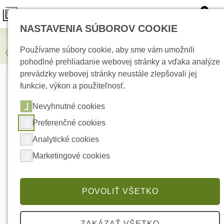
0
NASTAVENIA SÚBOROV COOKIE
Elektrické kúrenie
Používame súbory cookie, aby sme vám umožnili
COMUNELLO LIMIT 500 KIT - 4M Set závory a ramena
pohodlné prehliadanie webovej stránky a vďaka analýze
prevádzky webovej stránky neustále zlepšovali jej
funkcie, výkon a použiteľnosť.
Nevyhnutné cookies
Preferenčné cookies
Analytické cookies
Marketingové cookies
POVOLIŤ VŠETKO
ZAKÁZAŤ VŠETKO