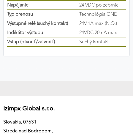
Napájanie
24 VDC po zebrnici
výkon a funkčnosť našich stránok.
Typ prenosu
Technológia ONE
Google Analytics
Výstupné relé (suchý kontakt)
24V 1A max (N.O.)
Poskytovateľ:
Google
Indikátor výstupu
24VDC 20mA max
Vstup (otvoriť/zatvoriť)
Suchý kontakt
MARKETINGOVÉ COOKIES
Marketingové cookies sa používajú na sledovanie
správania používateľov naprieč webovými
stránkami. Umožňujú nám a našim partnerom
zobrazovať cielenú a relevantnú reklamu, a to na
našom webe aj v reklamných sieťach tretích strán.
Izimpx Global s.r.o.
Google Ads
Poskytovateľ:
Google
Slovakia, 07631
Streda nad Bodrogom,