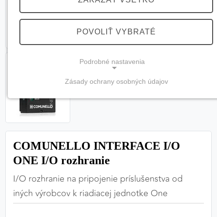
POVOLIŤ VYBRATÉ
Podrobné nastavenia
Zásady ochrany osobných údajov
NEVYHNUTNÉ COOKIES
(vždy aktívne, nemožno vypnúť)
Tieto cookies sú potrebné na správne fungovanie
webovej stránky a bez nich by nebolo možné
COMUNELLO INTERFACE I/O
zabezpečiť jej plnú funkčnosť.
ONE I/O rozhranie
Nevyhnutné cookies
I/O rozhranie na pripojenie príslušenstva od
iných výrobcov k riadiacej jednotke One
PREFERENČNÉ COOKIES