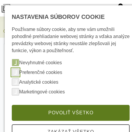
0
NASTAVENIA SÚBOROV COOKIE
Elektrické kúrenie
Používame súbory cookie, aby sme vám umožnili
COMUNELLO INTERFACE I/O ONE I/O rozhranie
pohodlné prehliadanie webovej stránky a vďaka analýze
prevádzky webovej stránky neustále zlepšovali jej
funkcie, výkon a použiteľnosť.
Nevyhnutné cookies
Preferenčné cookies
Analytické cookies
Marketingové cookies
POVOLIŤ VŠETKO
ZAKÁZAŤ VŠETKO