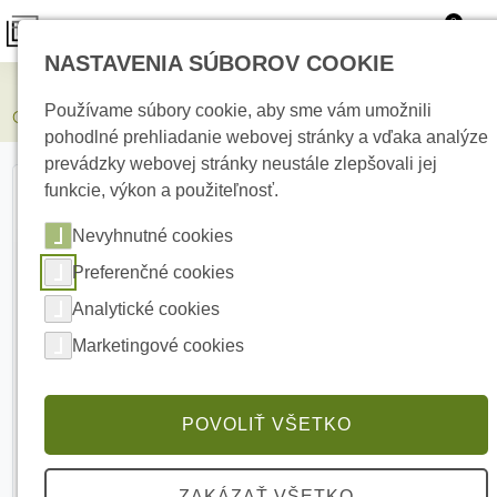
0
NASTAVENIA SÚBOROV COOKIE
Elektrické kúrenie
Používame súbory cookie, aby sme vám umožnili
COMUNELLO DART SLIM Fotobunka úzka, 12/24V
pohodlné prehliadanie webovej stránky a vďaka analýze
prevádzky webovej stránky neustále zlepšovali jej
funkcie, výkon a použiteľnosť.
Nevyhnutné cookies
Preferenčné cookies
Analytické cookies
Marketingové cookies
POVOLIŤ VŠETKO
ZAKÁZAŤ VŠETKO