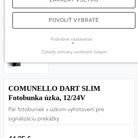
POVOLIŤ VYBRATÉ
Podrobné nastavenia
Zásady ochrany osobných údajov
NEVYHNUTNÉ COOKIES
(vždy aktívne, nemožno vypnúť)
Tieto cookies sú potrebné na správne fungovanie
webovej stránky a bez nich by nebolo možné
COMUNELLO DART SLIM
zabezpečiť jej plnú funkčnosť.
Fotobunka úzka, 12/24V
Pár fotobuniek v úzkom vyhotovení pre
Nevyhnutné cookies
signalizáciu prekážky.
PREFERENČNÉ COOKIES