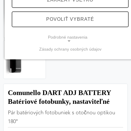
POVOLIŤ VYBRATÉ
Podrobné nastavenia
Zásady ochrany osobných údajov
NEVYHNUTNÉ COOKIES
(vždy aktívne, nemožno vypnúť)
Tieto cookies sú potrebné na správne fungovanie
webovej stránky a bez nich by nebolo možné
zabezpečiť jej plnú funkčnosť.
Comunello DART ADJ BATTERY
Batériové fotobunky, nastaviteľné
Nevyhnutné cookies
Pár batériových fotobuniek s otočnou optikou
180
°
PREFERENČNÉ COOKIES