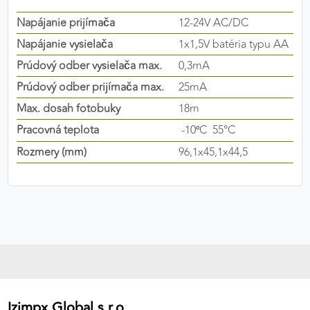
výkon a funkčnosť našich stránok.
Napájanie prijímača
12-24V AC/DC
Napájanie vysielača
1x1,5V batéria typu AA
Google Analytics
Prúdový odber vysielača max.
0,3mA
Poskytovateľ:
Google
Prúdový odber prijímača max.
25mA
Max. dosah fotobuky
18m
Pracovná teplota
-10
C
55°C
MARKETINGOVÉ COOKIES
°
Marketingové cookies sa používajú na sledovanie
Rozmery (mm)
96,1x45,1x44,5
správania používateľov naprieč webovými
stránkami. Umožňujú nám a našim partnerom
zobrazovať cielenú a relevantnú reklamu, a to na
našom webe aj v reklamných sieťach tretích strán.
Google Ads
Poskytovateľ:
Google
Izimpx Global s.r.o.