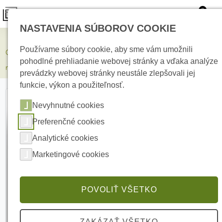
0
NASTAVENIA SÚBOROV COOKIE
Elektrické kúrenie
Používame súbory cookie, aby sme vám umožnili
Comunello DART ADJ BATTERY Batériové fotobunky,
pohodlné prehliadanie webovej stránky a vďaka analýze
nastaviteľné
prevádzky webovej stránky neustále zlepšovali jej
funkcie, výkon a použiteľnosť.
Nevyhnutné cookies
Preferenčné cookies
Analytické cookies
Marketingové cookies
POVOLIŤ VŠETKO
ZAKÁZAŤ VŠETKO