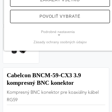
POVOLIŤ VYBRATÉ
Podrobné nastavenia
Zásady ochrany osobných údajov
NEVYHNUTNÉ COOKIES
(vždy aktívne, nemožno vypnúť)
Tieto cookies sú potrebné na správne fungovanie
webovej stránky a bez nich by nebolo možné
Cabelcon BNCM-59-CX3 3.9
zabezpečiť jej plnú funkčnosť.
kompresný BNC konektor
Nevyhnutné cookies
Kompresný BNC konektor pre koaxiálny kábel
RG59
PREFERENČNÉ COOKIES