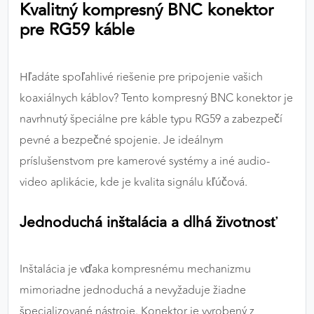
Kvalitný kompresný BNC konektor
výkon a funkčnosť našich stránok.
pre RG59 káble
Google Analytics
Poskytovateľ:
Google
Hľadáte spoľahlivé riešenie pre pripojenie vašich
koaxiálnych káblov? Tento kompresný BNC konektor je
navrhnutý špeciálne pre káble typu RG59 a zabezpečí
MARKETINGOVÉ COOKIES
pevné a bezpečné spojenie. Je ideálnym
Marketingové cookies sa používajú na sledovanie
príslušenstvom pre kamerové systémy a iné audio-
správania používateľov naprieč webovými
video aplikácie, kde je kvalita signálu kľúčová.
stránkami. Umožňujú nám a našim partnerom
zobrazovať cielenú a relevantnú reklamu, a to na
Jednoduchá inštalácia a dlhá životnosť
našom webe aj v reklamných sieťach tretích strán.
Google Ads
Inštalácia je vďaka kompresnému mechanizmu
Poskytovateľ:
Google
mimoriadne jednoduchá a nevyžaduje žiadne
špecializované nástroje. Konektor je vyrobený z