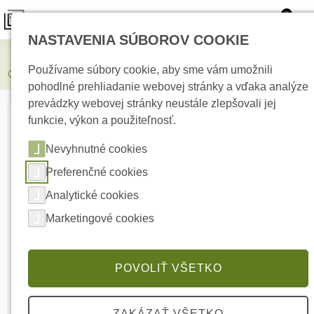
0
NASTAVENIA SÚBOROV COOKIE
Elektrické kúrenie
Používame súbory cookie, aby sme vám umožnili
Cabelcon BNCM-59-CX3 3.9 kompresný BNC konektor
pohodlné prehliadanie webovej stránky a vďaka analýze
prevádzky webovej stránky neustále zlepšovali jej
funkcie, výkon a použiteľnosť.
Nevyhnutné cookies
Preferenčné cookies
Analytické cookies
Marketingové cookies
POVOLIŤ VŠETKO
ZAKÁZAŤ VŠETKO