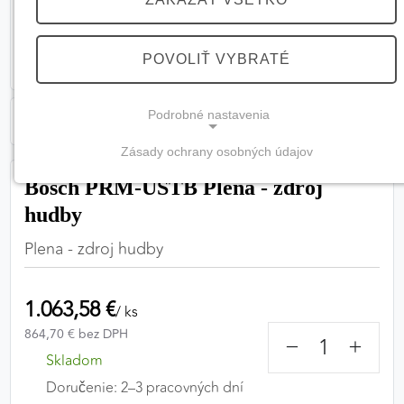
POVOLIŤ VYBRATÉ
Podrobné nastavenia
Zásady ochrany osobných údajov
NEVYHNUTNÉ COOKIES
Bosch PRM-USTB Plena - zdroj
(vždy aktívne, nemožno vypnúť)
hudby
Tieto cookies sú potrebné na správne fungovanie
Plena - zdroj hudby
webovej stránky a bez nich by nebolo možné
zabezpečiť jej plnú funkčnosť.
1.063,58 €
/ ks
Nevyhnutné cookies
864,70 € bez DPH
−
+
Skladom
Doručenie: 2–3 pracovných dní
PREFERENČNÉ COOKIES