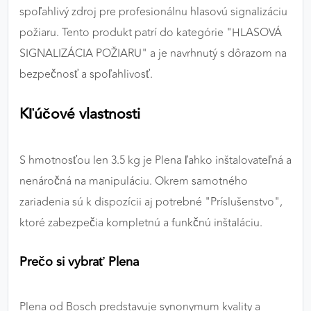
spoľahlivý zdroj pre profesionálnu hlasovú signalizáciu
výkon a funkčnosť našich stránok.
požiaru. Tento produkt patrí do kategórie "HLASOVÁ
Google Analytics
SIGNALIZÁCIA POŽIARU" a je navrhnutý s dôrazom na
bezpečnosť a spoľahlivosť.
Poskytovateľ:
Google
Kľúčové vlastnosti
MARKETINGOVÉ COOKIES
Marketingové cookies sa používajú na sledovanie
S hmotnosťou len 3.5 kg je Plena ľahko inštalovateľná a
správania používateľov naprieč webovými
nenáročná na manipuláciu. Okrem samotného
stránkami. Umožňujú nám a našim partnerom
zariadenia sú k dispozícii aj potrebné "Príslušenstvo",
zobrazovať cielenú a relevantnú reklamu, a to na
našom webe aj v reklamných sieťach tretích strán.
ktoré zabezpečia kompletnú a funkčnú inštaláciu.
Google Ads
Prečo si vybrať Plena
Poskytovateľ:
Google
Plena od Bosch predstavuje synonymum kvality a