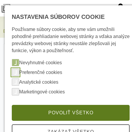
0
NASTAVENIA SÚBOROV COOKIE
Elektrické kúrenie
Používame súbory cookie, aby sme vám umožnili
BOSCH LC5-CBB Zadný box pre reproduktor LC5
pohodlné prehliadanie webovej stránky a vďaka analýze
prevádzky webovej stránky neustále zlepšovali jej
funkcie, výkon a použiteľnosť.
Nevyhnutné cookies
Preferenčné cookies
Analytické cookies
Marketingové cookies
POVOLIŤ VŠETKO
ZAKÁZAŤ VŠETKO