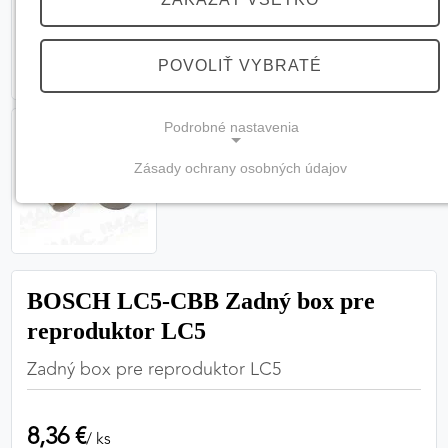
POVOLIŤ VYBRATÉ
Podrobné nastavenia
Zásady ochrany osobných údajov
NEVYHNUTNÉ COOKIES
(vždy aktívne, nemožno vypnúť)
Tieto cookies sú potrebné na správne fungovanie
webovej stránky a bez nich by nebolo možné
BOSCH LC5-CBB Zadný box pre
zabezpečiť jej plnú funkčnosť.
reproduktor LC5
Nevyhnutné cookies
Zadný box pre reproduktor LC5
8,36 €
PREFERENČNÉ COOKIES
/ ks