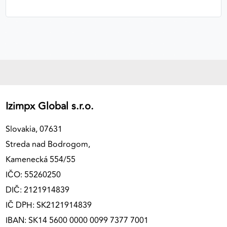
výkon a funkčnosť našich stránok.
Google Analytics
Poskytovateľ:
Google
MARKETINGOVÉ COOKIES
Izimpx Global s.r.o.
Marketingové cookies sa používajú na sledovanie
správania používateľov naprieč webovými
Slovakia, 07631
stránkami. Umožňujú nám a našim partnerom
Streda nad Bodrogom,
zobrazovať cielenú a relevantnú reklamu, a to na
Kamenecká 554/55
našom webe aj v reklamných sieťach tretích strán.
IČO: 55260250
Google Ads
DIČ: 2121914839
Poskytovateľ:
Google
IČ DPH: SK2121914839
IBAN: SK14 5600 0000 0099 7377 7001