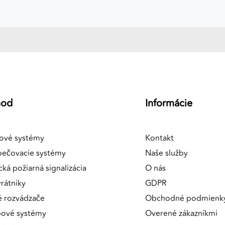
a
hod
Informácie
ové systémy
Kontakt
pečovacie systémy
Naše služby
cká požiarná signalizácia
O nás
rátniky
GDPR
é rozvádzače
Obchodné podmienk
pové systémy
Overené zákazníkmi