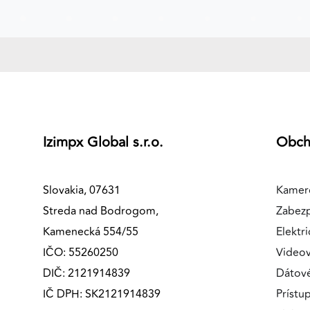
MARKETINGOVÉ COOKIES
Marketingové cookies sa používajú na sledovanie
správania používateľov naprieč webovými stránkami.
Umožňujú nám a našim partnerom zobrazovať cielenú 
relevantnú reklamu, a to na našom webe aj v
reklamných sieťach tretích strán.
Izimpx Global s.r.o.
Obc
Google Ads
Poskytovateľ:
Google
Slovakia, 07631
Kamer
Streda nad Bodrogom,
Zabez
Kamenecká 554/55
Elektri
IČO: 55260250
Videov
DIČ: 2121914839
Dátov
IČ DPH: SK2121914839
Prístu