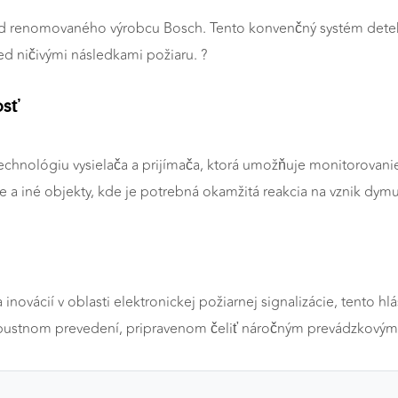
 od renomovaného výrobcu Bosch. Tento konvenčný systém dete
ed ničivými následkami požiaru. ?
osť
technológiu vysielača a prijímača, ktorá umožňuje monitorovani
ie a iné objekty, kde je potrebná okamžitá reakcia na vznik dymu
ovácií v oblasti elektronickej požiarnej signalizácie, tento h
robustnom prevedení, pripravenom čeliť náročným prevádzkov