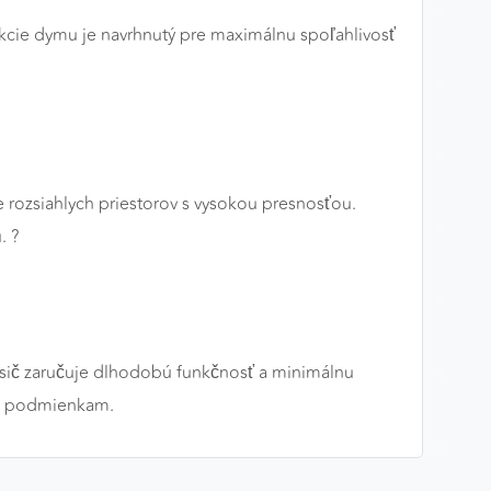
kcie dymu je navrhnutý pre maximálnu spoľahlivosť
e rozsiahlych priestorov s vysokou presnosťou.
. ?
lásič zaručuje dlhodobú funkčnosť a minimálnu
ým podmienkam.