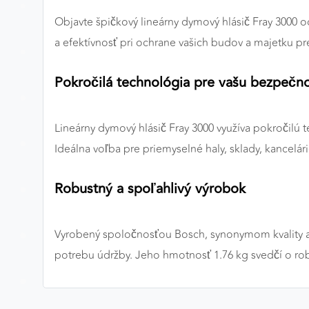
Objavte špičkový lineárny dymový hlásič Fray 3000
Preferenčné cookies
a efektívnosť pri ochrane vašich budov a majetku pr
Pokročilá technológia pre vašu bezpečn
ANALYTICKÉ COOKIES
Analytické cookies nám umožňujú meranie výkonu
nášho webu. Ich pomocou určujeme počet návštev a
Lineárny dymový hlásič Fray 3000 využíva pokročilú 
zdroje návštev našich webových stránok. Dáta získané
Ideálna voľba pre priemyselné haly, sklady, kancelár
pomocou týchto cookies spracovávame anonymne a
súhrnne, bez použitia identifikátorov, ktoré ukazujú na
konkrétnych používateľov nášho webu. Vďaka týmto
Robustný a spoľahlivý výrobok
cookies môžeme optimalizovať výkon a funkčnosť
našich stránok.
Vyrobený spoločnosťou Bosch, synonymom kvality a in
Google Analytics
potrebu údržby. Jeho hmotnosť 1.76 kg svedčí o 
Poskytovateľ:
Google