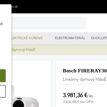
p@izimpx.sk
né
ELEKTRICKÉ KÚRENIE
ELEKTROMATERIÁL
DUOCLIP
neárny dymový hlásič
Bosch FIRERAY300
Lineárny dymový hlásič 
É
3.981,36 €
/ ks
3.236,88 € bez DPH