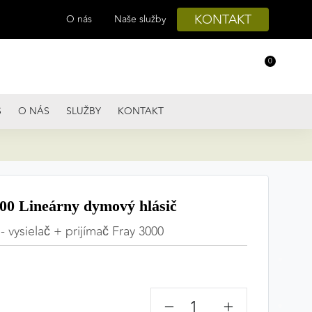
KONTAKT
O nás
Naše služby
0
S
O NÁS
SLUŽBY
KONTAKT
0 Lineárny dymový hlásič
- vysielač + prijímač Fray 3000
−
+