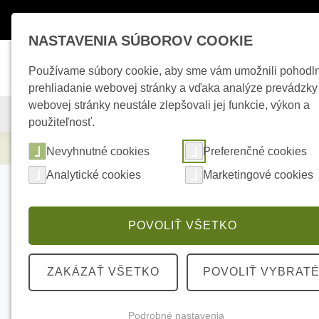
Máte otázky ?
+421 950 242 694
esho
NASTAVENIA SÚBOROV COOKIE
Používame súbory cookie, aby sme vám umožnili pohodl
prehliadanie webovej stránky a vďaka analýze prevádzky
webovej stránky neustále zlepšovali jej funkcie, výkon a
KAMEROVÉ SYSTÉMY
ZABEZPEČOVACIE SYSTÉMY
použiteľnosť.
Elektrické kúrenie
Bosch FIRERAY3000 Li
Nevyhnutné cookies
Preferenčné cookies
Analytické cookies
Marketingové cookies
POVOLIŤ VŠETKO
ZAKÁZAŤ VŠETKO
POVOLIŤ VYBRAT
Podrobné nastavenia