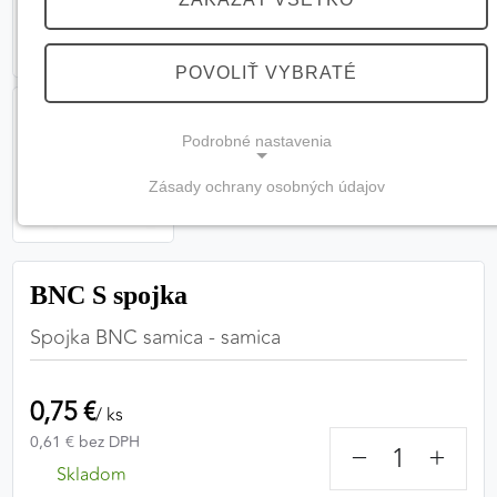
POVOLIŤ VYBRATÉ
Podrobné nastavenia
Zásady ochrany osobných údajov
NEVYHNUTNÉ COOKIES
(vždy aktívne, nemožno vypnúť)
Tieto cookies sú potrebné na správne fungovanie
BNC S spojka
webovej stránky a bez nich by nebolo možné
Spojka BNC samica - samica
zabezpečiť jej plnú funkčnosť.
Nevyhnutné cookies
0,75 €
/ ks
0,61 € bez DPH
−
+
Skladom
PREFERENČNÉ COOKIES