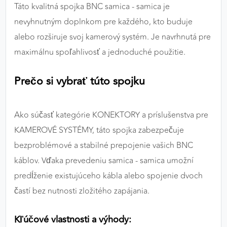
Táto kvalitná spojka BNC samica - samica je
výkon a funkčnosť našich stránok.
nevyhnutným doplnkom pre každého, kto buduje
Google Analytics
alebo rozširuje svoj kamerový systém. Je navrhnutá pre
maximálnu spoľahlivosť a jednoduché použitie.
Poskytovateľ:
Google
Prečo si vybrať túto spojku
MARKETINGOVÉ COOKIES
Marketingové cookies sa používajú na sledovanie
Ako súčasť kategórie KONEKTORY a príslušenstva pre
správania používateľov naprieč webovými
KAMEROVÉ SYSTÉMY, táto spojka zabezpečuje
stránkami. Umožňujú nám a našim partnerom
bezproblémové a stabilné prepojenie vašich BNC
zobrazovať cielenú a relevantnú reklamu, a to na
našom webe aj v reklamných sieťach tretích strán.
káblov. Vďaka prevedeniu samica - samica umožní
predĺženie existujúceho kábla alebo spojenie dvoch
Google Ads
častí bez nutnosti zložitého zapájania.
Poskytovateľ:
Google
Kľúčové vlastnosti a výhody: