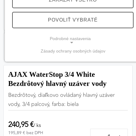
POVOLIŤ VYBRATÉ
Podrobné nastavenia
Zásady ochrany osobných údajov
NEVYHNUTNÉ COOKIES
(vždy aktívne, nemožno vypnúť)
AJAX WaterStop 3/4 White
Tieto cookies sú potrebné na správne fungovanie
Bezdrôtový hlavný uzáver vody
webovej stránky a bez nich by nebolo možné
zabezpečiť jej plnú funkčnosť.
Bezdrôtový, diaľkovo ovládaný hlavný uzáver
vody, 3/4 palcový, farba: biela
Nevyhnutné cookies
240,95 €
/ ks
PREFERENČNÉ COOKIES
195,89 € bez DPH