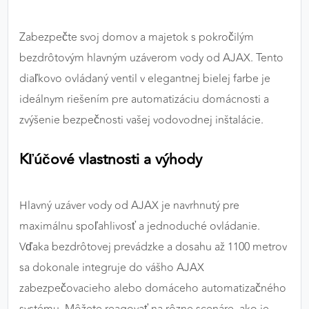
výkon a funkčnosť našich stránok.
Zabezpečte svoj domov a majetok s pokročilým
Google Analytics
bezdrôtovým hlavným uzáverom vody od AJAX. Tento
Poskytovateľ:
Google
diaľkovo ovládaný ventil v elegantnej bielej farbe je
ideálnym riešením pre automatizáciu domácnosti a
zvýšenie bezpečnosti vašej vodovodnej inštalácie.
MARKETINGOVÉ COOKIES
Marketingové cookies sa používajú na sledovanie
Kľúčové vlastnosti a výhody
správania používateľov naprieč webovými
stránkami. Umožňujú nám a našim partnerom
zobrazovať cielenú a relevantnú reklamu, a to na
Hlavný uzáver vody od AJAX je navrhnutý pre
našom webe aj v reklamných sieťach tretích strán.
maximálnu spoľahlivosť a jednoduché ovládanie.
Vďaka bezdrôtovej prevádzke a dosahu až 1100 metrov
Google Ads
sa dokonale integruje do vášho AJAX
Poskytovateľ:
Google
zabezpečovacieho alebo domáceho automatizačného