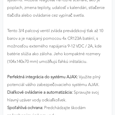
systému. Môžete reagovať na rôzne scenáre, ako je
poplach, zmena teploty, udalosť v kalendári, stlačenie
tlačidla alebo ovládanie cez vypínač svetla.
Tento 3/4 palcový ventil zvláda prevádzkový tlak až 10
barov a je napájaný pomocou 4x CR123A batérií, s
možnosťou externého napájania 9-12 VDC / 2A, kde
batérie slúžia ako záloha. Jeho kompaktné rozmery
(104x140x70 mm) umožňujú ľahkú inštaláciu.
Perfektná integrácia do systému AJAX:
Využite plný
potenciál vášho zabezpečovacieho systému AJAX.
Diaľkové ovládanie a automatizácia:
Spravujte svoj
hlavný uzáver vody odkiaľkoľvek.
Spoľahlivá ochrana:
Predchádzajte škodám