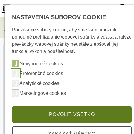
0
NASTAVENIA SÚBOROV COOKIE
Elektrické kúrenie
Používame súbory cookie, aby sme vám umožnili
AJAX WaterStop 3/4 White Bezdrôtový hlavný uzáver vody
pohodlné prehliadanie webovej stránky a vďaka analýze
prevádzky webovej stránky neustále zlepšovali jej
funkcie, výkon a použiteľnosť.
Nevyhnutné cookies
Preferenčné cookies
Analytické cookies
Marketingové cookies
POVOLIŤ VŠETKO
ZAKÁZAŤ VŠETKO