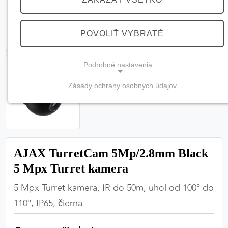
POVOLIŤ VYBRATÉ
Podrobné nastavenia
Zásady ochrany osobných údajov
NEVYHNUTNÉ COOKIES
(vždy aktívne, nemožno vypnúť)
Tieto cookies sú potrebné na správne fungovanie
webovej stránky a bez nich by nebolo možné
AJAX TurretCam 5Mp/2.8mm Black
zabezpečiť jej plnú funkčnosť.
5 Mpx Turret kamera
Nevyhnutné cookies
5 Mpx Turret kamera, IR do 50m, uhol od 100° do
110°, IP65, čierna
PREFERENČNÉ COOKIES