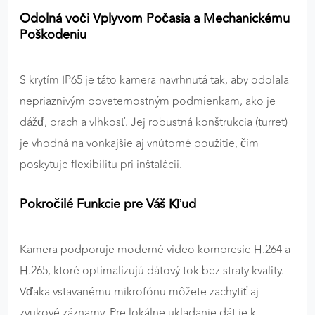
Odolná voči Vplyvom Počasia a Mechanickému
Poškodeniu
S krytím IP65 je táto kamera navrhnutá tak, aby odolala
nepriaznivým poveternostným podmienkam, ako je
dážď, prach a vlhkosť. Jej robustná konštrukcia (turret)
je vhodná na vonkajšie aj vnútorné použitie, čím
poskytuje flexibilitu pri inštalácii.
Pokročilé Funkcie pre Váš Kľud
Kamera podporuje moderné video kompresie H.264 a
H.265, ktoré optimalizujú dátový tok bez straty kvality.
Vďaka vstavanému mikrofónu môžete zachytiť aj
zvukové záznamy. Pre lokálne ukladanie dát je k