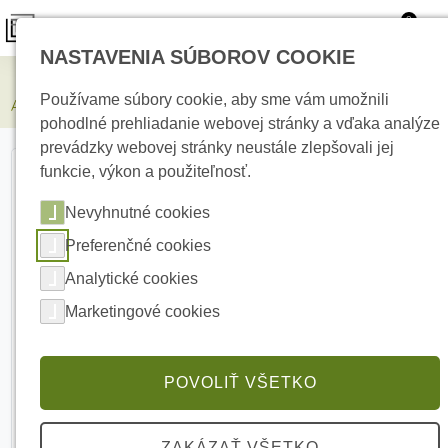
0
NASTAVENIA SÚBOROV COOKIE
Elektrické kúrenie
Používame súbory cookie, aby sme vám umožnili
AJAX TurretCam 5Mp/2.8mm Black 5 Mpx Turret kamera
pohodlné prehliadanie webovej stránky a vďaka analýze
prevádzky webovej stránky neustále zlepšovali jej
funkcie, výkon a použiteľnosť.
Nevyhnutné cookies
Preferenčné cookies
Analytické cookies
Marketingové cookies
POVOLIŤ VŠETKO
ZAKÁZAŤ VŠETKO