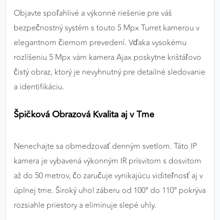
výkon a funkčnosť našich stránok.
Objavte spoľahlivé a výkonné riešenie pre váš
bezpečnostný systém s touto 5 Mpx Turret kamerou v
Google Analytics
elegantnom čiernom prevedení. Vďaka vysokému
Poskytovateľ:
Google
rozlíšeniu 5 Mpx vám kamera Ajax poskytne krištáľovo
čistý obraz, ktorý je nevyhnutný pre detailné sledovanie
a identifikáciu.
MARKETINGOVÉ COOKIES
Marketingové cookies sa používajú na sledovanie
Špičková Obrazová Kvalita aj v Tme
správania používateľov naprieč webovými
stránkami. Umožňujú nám a našim partnerom
zobrazovať cielenú a relevantnú reklamu, a to na
Nenechajte sa obmedzovať denným svetlom. Táto IP
našom webe aj v reklamných sieťach tretích strán.
kamera je vybavená výkonným IR prísvitom s dosvitom
až do 50 metrov, čo zaručuje vynikajúcu viditeľnosť aj v
Google Ads
úplnej tme. Široký uhol záberu od 100° do 110° pokrýva
Poskytovateľ:
Google
rozsiahle priestory a eliminuje slepé uhly.