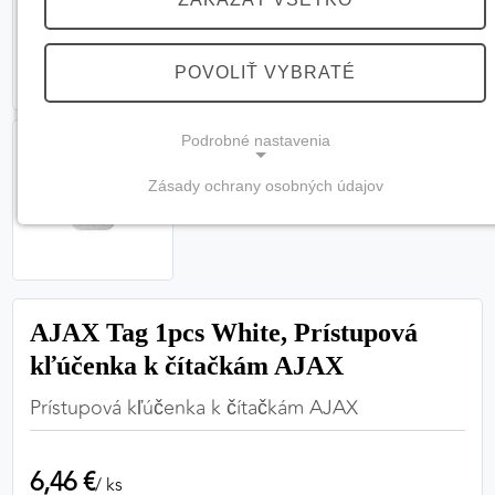
POVOLIŤ VYBRATÉ
Podrobné nastavenia
Zásady ochrany osobných údajov
NEVYHNUTNÉ COOKIES
(vždy aktívne, nemožno vypnúť)
Tieto cookies sú potrebné na správne fungovanie
webovej stránky a bez nich by nebolo možné
AJAX Tag 1pcs White, Prístupová
zabezpečiť jej plnú funkčnosť.
kľúčenka k čítačkám AJAX
Nevyhnutné cookies
Prístupová kľúčenka k čítačkám AJAX
6,46 €
PREFERENČNÉ COOKIES
/ ks