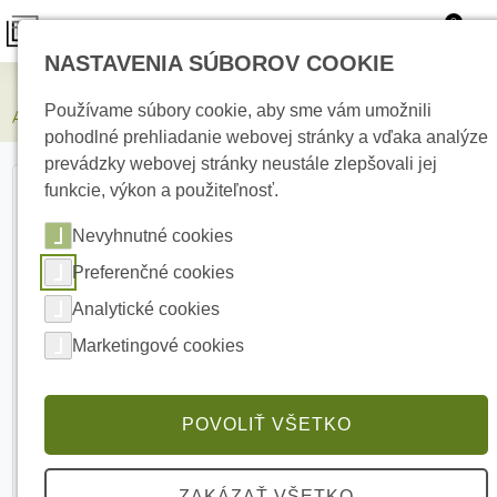
0
NASTAVENIA SÚBOROV COOKIE
Elektrické kúrenie
Používame súbory cookie, aby sme vám umožnili
AJAX Tag 1pcs White, Prístupová kľúčenka k čítačkám AJAX
pohodlné prehliadanie webovej stránky a vďaka analýze
prevádzky webovej stránky neustále zlepšovali jej
funkcie, výkon a použiteľnosť.
Nevyhnutné cookies
Preferenčné cookies
Analytické cookies
Marketingové cookies
POVOLIŤ VŠETKO
ZAKÁZAŤ VŠETKO