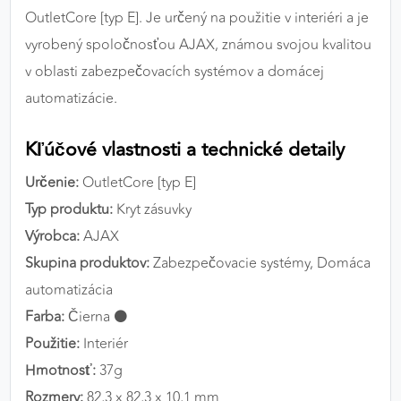
OutletCore [typ E]. Je určený na použitie v interiéri a je
vyrobený spoločnosťou AJAX, známou svojou kvalitou
v oblasti zabezpečovacích systémov a domácej
automatizácie.
Kľúčové vlastnosti a technické detaily
Určenie:
OutletCore [typ E]
Typ produktu:
Kryt zásuvky
Výrobca:
AJAX
Skupina produktov:
Zabezpečovacie systémy, Domáca
automatizácia
Farba:
Čierna ⚫
Použitie:
Interiér
Hmotnosť:
37g
Rozmery:
82,3 x 82,3 x 10,1 mm