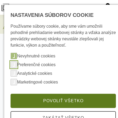
0
NASTAVENIA SÚBOROV COOKIE
Elektrické kúrenie
Používame súbory cookie, aby sme vám umožnili
AJAX SoloCover (smart) type E Black Samostatný kryt
pohodlné prehliadanie webovej stránky a vďaka analýze
prevádzky webovej stránky neustále zlepšovali jej
funkcie, výkon a použiteľnosť.
Nevyhnutné cookies
Preferenčné cookies
Analytické cookies
Marketingové cookies
POVOLIŤ VŠETKO
ZAKÁZAŤ VŠETKO