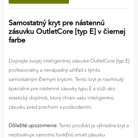
výkon a funkčnosť našich stránok.
Samostatný kryt pre nástennú
Google Analytics
zásuvku OutletCore [typ E] v čiernej
Poskytovateľ:
Google
farbe
MARKETINGOVÉ COOKIES
Doprajte svojej inteligentnej zásuvke OutletCore [typ E]
Marketingové cookies sa používajú na sledovanie
profesionálny a nenápadný vzhľad s týmto
správania používateľov naprieč webovými
samostatným čiernym krytom. Tento kryt je navrhnutý
stránkami. Umožňujú nám a našim partnerom
špeciálne pre nástenné zásuvky typu E a slúži ako
zobrazovať cielenú a relevantnú reklamu, a to na
našom webe aj v reklamných sieťach tretích strán.
estetický doplnok, ktorý chráni vašu inteligentnú
zásuvku pred prachom a poškodením.
Google Ads
Poskytovateľ:
Google
Dôležité upozornenie:
Tento produkt je výhradne kryt a
neobsahuje samotnú funkčnú smart zásuvku