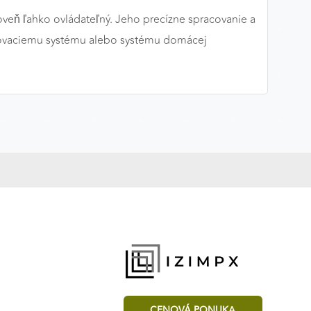
veň ľahko ovládateľný. Jeho precízne spracovanie a
ečovaciemu systému alebo systému domácej
CENOVÁ PONUKA