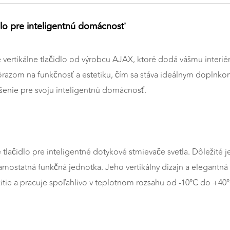
dlo pre inteligentnú domácnosť
ertikálne tlačidlo od výrobcu AJAX, ktoré dodá vášmu interiér
s dôrazom na funkčnosť a estetiku, čím sa stáva ideálnym dopln
riešenie pre svoju inteligentnú domácnosť.
tlačidlo pre inteligentné dotykové stmievače svetla. Dôležité 
o samostatná funkčná jednotka. Jeho vertikálny dizajn a elegan
užitie a pracuje spoľahlivo v teplotnom rozsahu od -10°C do +40°