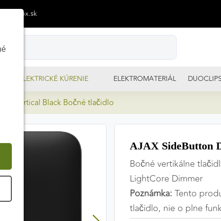
p@izimpx.sk
né
ELEKTRICKÉ KÚRENIE
ELEKTROMATERIÁL
DUOCLIP
r vertical Black Bočné tlačidlo
AJAX SideButton Di
Bočné vertikálne tlačid
LightCore Dimmer
É
Poznámka:
Tento prod
tlačidlo, nie o plne fun