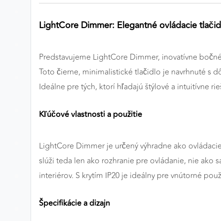
Preferenčné cookies
LightCore Dimmer: Elegantné ovládacie tlači
Predstavujeme LightCore Dimmer, inovatívne bočné v
ANALYTICKÉ COOKIES
Analytické cookies nám umožňujú meranie výkonu
Toto čierne, minimalistické tlačidlo je navrhnuté 
nášho webu. Ich pomocou určujeme počet návštev a
Ideálne pre tých, ktorí hľadajú štýlové a intuitívne 
zdroje návštev našich webových stránok. Dáta získané
pomocou týchto cookies spracovávame anonymne a
Kľúčové vlastnosti a použitie
súhrnne, bez použitia identifikátorov, ktoré ukazujú na
konkrétnych používateľov nášho webu. Vďaka týmto
cookies môžeme optimalizovať výkon a funkčnosť
LightCore Dimmer je určený výhradne ako ovládacie 
našich stránok.
slúži teda len ako rozhranie pre ovládanie, nie ak
interiérov. S krytím IP20 je ideálny pre vnútorné po
Google Analytics
Poskytovateľ:
Google
Špecifikácie a dizajn