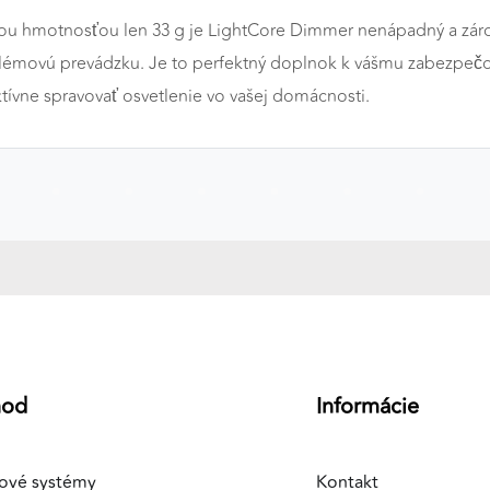
ou hmotnosťou len 33 g je LightCore Dimmer nenápadný a záro
problémovú prevádzku. Je to perfektný doplnok k vášmu zabezp
ívne spravovať osvetlenie vo vašej domácnosti.
a
hod
Informácie
ové systémy
Kontakt