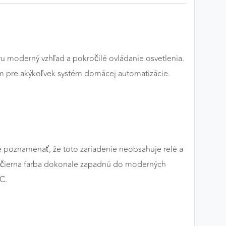
u moderný vzhľad a pokročilé ovládanie osvetlenia.
kom pre akýkoľvek systém domácej automatizácie.
je poznamenať, že toto zariadenie neobsahuje relé a
tná čierna farba dokonale zapadnú do moderných
C.