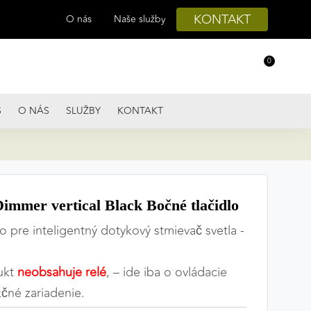
KONTAKT
O nás
Naše služby
0
S
O NÁS
SLUŽBY
KONTAKT
mmer vertical Black Bočné tlačidlo
lo pre inteligentný dotykový stmievač svetla -
ukt
neobsahuje relé
, – ide iba o ovládacie
kčné zariadenie.