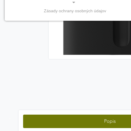
Zásady ochrany osobných údajov
NEVYHNUTNÉ COOKIES
(vždy aktívne, nemožno vypnúť)
Tieto cookies sú potrebné na správne fungovanie
webovej stránky a bez nich by nebolo možné
zabezpečiť jej plnú funkčnosť.
Nevyhnutné cookies
PREFERENČNÉ COOKIES
Preferenčné cookies umožňujú zapamätanie si vašich
individuálnych nastavení a preferencií, napríklad
zvolený jazyk, región alebo prihlasovacie údaje. Vďaka
nim vám dokážeme poskytnúť personalizovanejšie a
Popis
pohodlnejšie používanie webovej stránky.