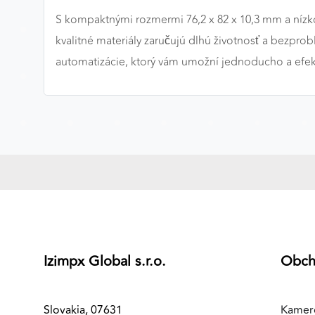
S kompaktnými rozmermi 76,2 x 82 x 10,3 mm a nízk
MARKETINGOVÉ COOKIES
kvalitné materiály zaručujú dlhú životnosť a bez
Marketingové cookies sa používajú na sledovanie
automatizácie, ktorý vám umožní jednoducho a efekt
správania používateľov naprieč webovými stránkami.
Umožňujú nám a našim partnerom zobrazovať cielenú 
relevantnú reklamu, a to na našom webe aj v
reklamných sieťach tretích strán.
Google Ads
Poskytovateľ:
Google
Izimpx Global s.r.o.
Obc
Slovakia, 07631
Kamer