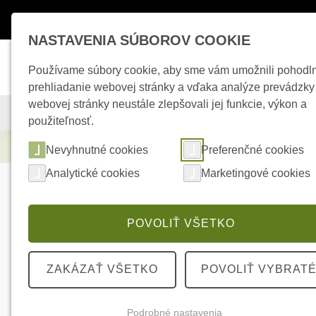
Máte otázky ?
+421 950 242 694
esho
NASTAVENIA SÚBOROV COOKIE
Používame súbory cookie, aby sme vám umožnili pohodl
prehliadanie webovej stránky a vďaka analýze prevádzky
webovej stránky neustále zlepšovali jej funkcie, výkon a
KAMEROVÉ SYSTÉMY
ZABEZPEČOVACIE SYSTÉMY
použiteľnosť.
Elektrické kúrenie
AJAX SideButton Dimme
Nevyhnutné cookies
Preferenčné cookies
Analytické cookies
Marketingové cookies
POVOLIŤ VŠETKO
ZAKÁZAŤ VŠETKO
POVOLIŤ VYBRAT
Podrobné nastavenia