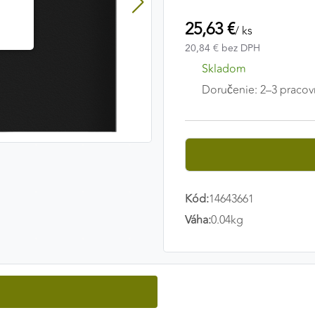
25,63 €
/ ks
20,84 € bez DPH
Skladom
Doručenie: 2–3 pracov
Kód:
14643661
Váha:
0.04kg