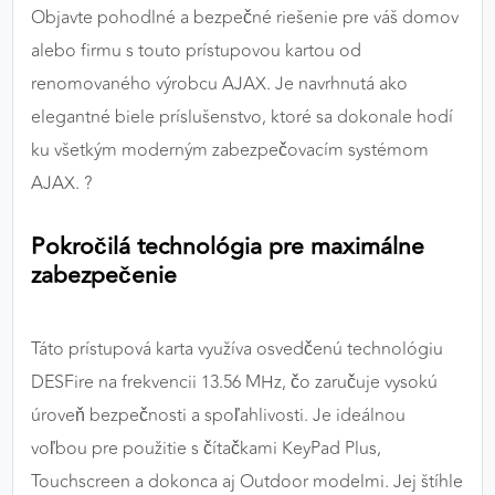
Objavte pohodlné a bezpečné riešenie pre váš domov
výkon a funkčnosť našich stránok.
alebo firmu s touto prístupovou kartou od
Google Analytics
renomovaného výrobcu AJAX. Je navrhnutá ako
elegantné biele príslušenstvo, ktoré sa dokonale hodí
Poskytovateľ:
Google
ku všetkým moderným zabezpečovacím systémom
AJAX. ?
MARKETINGOVÉ COOKIES
Pokročilá technológia pre maximálne
Marketingové cookies sa používajú na sledovanie
správania používateľov naprieč webovými
zabezpečenie
stránkami. Umožňujú nám a našim partnerom
zobrazovať cielenú a relevantnú reklamu, a to na
našom webe aj v reklamných sieťach tretích strán.
Táto prístupová karta využíva osvedčenú technológiu
DESFire na frekvencii 13.56 MHz, čo zaručuje vysokú
Google Ads
úroveň bezpečnosti a spoľahlivosti. Je ideálnou
Poskytovateľ:
Google
voľbou pre použitie s čítačkami KeyPad Plus,
Touchscreen a dokonca aj Outdoor modelmi. Jej štíhle