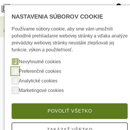
0
NASTAVENIA SÚBOROV COOKIE
Elektrické kúrenie
Používame súbory cookie, aby sme vám umožnili
AJAX Pass 1pcs White, Prístupová karta k čítačkám AJAX
pohodlné prehliadanie webovej stránky a vďaka analýze
prevádzky webovej stránky neustále zlepšovali jej
funkcie, výkon a použiteľnosť.
Nevyhnutné cookies
Preferenčné cookies
Analytické cookies
Marketingové cookies
POVOLIŤ VŠETKO
ZAKÁZAŤ VŠETKO