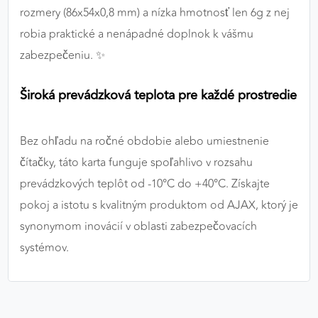
rozmery (86x54x0,8 mm) a nízka hmotnosť len 6g z nej
robia praktické a nenápadné doplnok k vášmu
zabezpečeniu. ✨
Široká prevádzková teplota pre každé prostredie
Bez ohľadu na ročné obdobie alebo umiestnenie
čítačky, táto karta funguje spoľahlivo v rozsahu
prevádzkových teplôt od -10°C do +40°C. Získajte
pokoj a istotu s kvalitným produktom od AJAX, ktorý je
synonymom inovácií v oblasti zabezpečovacích
systémov.