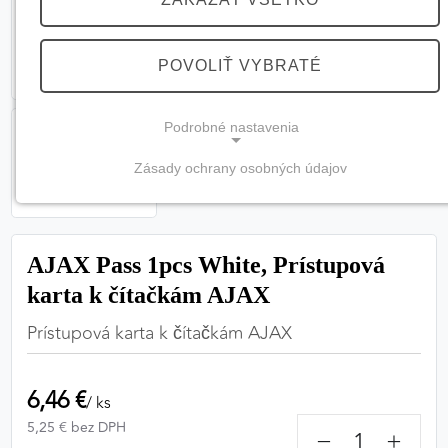
POVOLIŤ VYBRATÉ
Podrobné nastavenia
Zásady ochrany osobných údajov
NEVYHNUTNÉ COOKIES
(vždy aktívne, nemožno vypnúť)
Tieto cookies sú potrebné na správne fungovanie
AJAX Pass 1pcs White, Prístupová
webovej stránky a bez nich by nebolo možné
karta k čítačkám AJAX
zabezpečiť jej plnú funkčnosť.
Prístupová karta k čítačkám AJAX
Nevyhnutné cookies
6,46 €
/ ks
5,25 € bez DPH
−
+
PREFERENČNÉ COOKIES