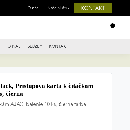
KONTAKT
O nás
Naše služby
0
S
O NÁS
SLUŽBY
KONTAKT
ack, Prístupová karta k čítačkám
s, čierna
čkám AJAX, balenie 10 ks, čierna farba