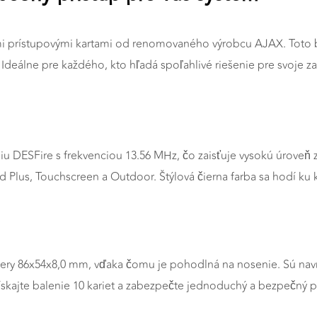
 prístupovými kartami od renomovaného výrobcu AJAX. Toto ba
Ideálne pre každého, kto hľadá spoľahlivé riešenie pre svoje 
giu DESFire s frekvenciou 13.56 MHz, čo zaisťuje vysokú úroveň
d Plus, Touchscreen a Outdoor. Štýlová čierna farba sa hodí 
ery 86x54x8,0 mm, vďaka čomu je pohodlná na nosenie. Sú navrh
skajte balenie 10 kariet a zabezpečte jednoduchý a bezpečný p