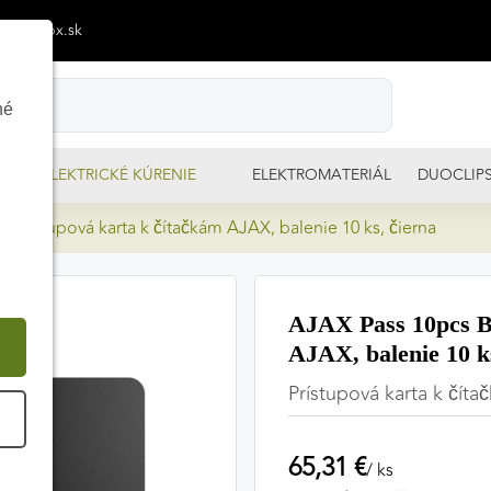
p@izimpx.sk
né
ELEKTRICKÉ KÚRENIE
ELEKTROMATERIÁL
DUOCLIP
 Prístupová karta k čítačkám AJAX, balenie 10 ks, čierna
AJAX Pass 10pcs Bl
AJAX, balenie 10 k
Prístupová karta k číta
É
65,31 €
/ ks