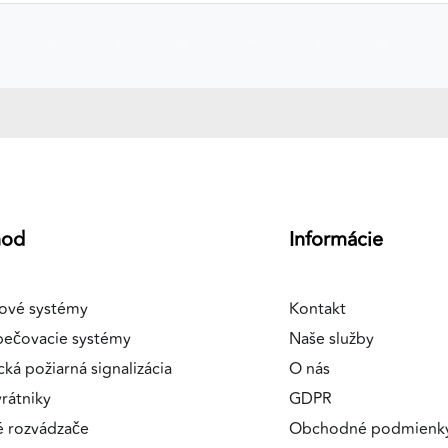
a
hod
Informácie
ové systémy
Kontakt
pečovacie systémy
Naše služby
cká požiarná signalizácia
O nás
rátniky
GDPR
é rozvádzače
Obchodné podmienk