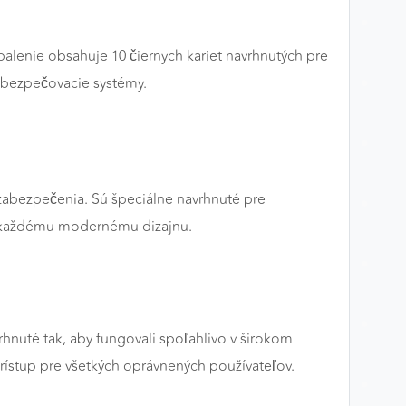
lenie obsahuje 10 čiernych kariet navrhnutých pre
zabezpečovacie systémy.
 zabezpečenia. Sú špeciálne navrhnuté pre
ku každému modernému dizajnu.
nuté tak, aby fungovali spoľahlivo v širokom
rístup pre všetkých oprávnených používateľov.