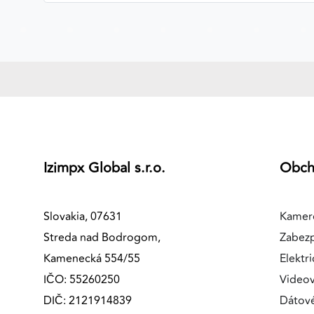
MARKETINGOVÉ COOKIES
Marketingové cookies sa používajú na sledovanie
správania používateľov naprieč webovými stránkami.
Umožňujú nám a našim partnerom zobrazovať cielenú 
relevantnú reklamu, a to na našom webe aj v
reklamných sieťach tretích strán.
Google Ads
Izimpx Global s.r.o.
Obc
Poskytovateľ:
Google
Slovakia, 07631
Kamer
Streda nad Bodrogom,
Zabez
Kamenecká 554/55
Elektri
IČO: 55260250
Videov
DIČ: 2121914839
Dátov