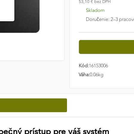
53,10 € bez DPH
Skladom
Doručenie: 2–3 pracov
Kód:
16153006
Váha:
0.06kg
pečný prístup pre váš systém