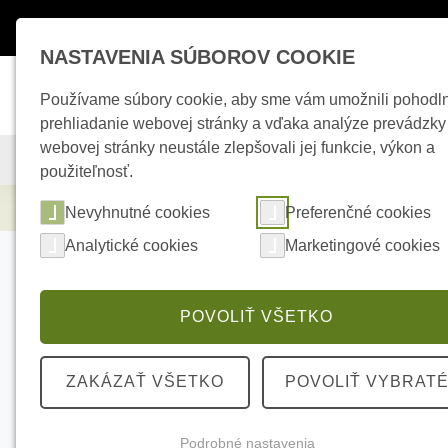
Máte otázky ?
+421 950 242 694
esho
NASTAVENIA SÚBOROV COOKIE
Používame súbory cookie, aby sme vám umožnili pohodl
prehliadanie webovej stránky a vďaka analýze prevádzky
webovej stránky neustále zlepšovali jej funkcie, výkon a
KAMEROVÉ SYSTÉMY
ZABEZPEČOVACIE SYSTÉMY
použiteľnosť.
Elektrické kúrenie
AJAX Pass 10pcs Black,
Nevyhnutné cookies
Preferenčné cookies
Analytické cookies
Marketingové cookies
POVOLIŤ VŠETKO
ZAKÁZAŤ VŠETKO
POVOLIŤ VYBRAT
Podrobné nastavenia