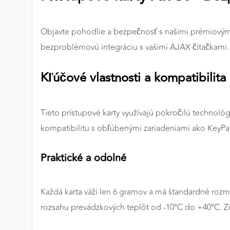
Preferenčné cookies
Objavte pohodlie a bezpečnosť s našimi prémiovými
bezproblémovú integráciu s vašimi AJAX čítačkami. 
ANALYTICKÉ COOKIES
Kľúčové vlastnosti a kompatibilita
Analytické cookies nám umožňujú meranie výkonu
nášho webu. Ich pomocou určujeme počet návštev a
zdroje návštev našich webových stránok. Dáta získané
pomocou týchto cookies spracovávame anonymne a
Tieto prístupové karty využívajú pokročilú technoló
súhrnne, bez použitia identifikátorov, ktoré ukazujú na
kompatibilitu s obľúbenými zariadeniami ako KeyPa
konkrétnych používateľov nášho webu. Vďaka týmto
cookies môžeme optimalizovať výkon a funkčnosť
Praktické a odolné
našich stránok.
Google Analytics
Každá karta váži len 6 gramov a má štandardné rozm
Poskytovateľ:
Google
rozsahu prevádzkových teplôt od -10°C do +40°C. Zí