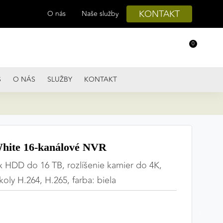
KONTAKT
O nás
Naše služby
0
S
O NÁS
SLUŽBY
KONTAKT
ite 16-kanálové NVR
x HDD do 16 TB, rozlíšenie kamier do 4K,
ly H.264, H.265, farba: biela