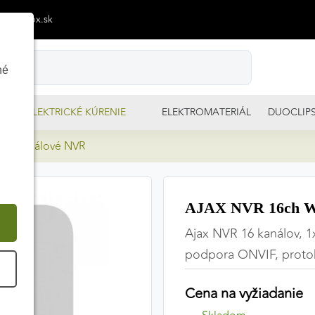
p@izimpx.sk
né
ELEKTRICKÉ KÚRENIE
ELEKTROMATERIÁL
DUOCLIP
 16-kanálové NVR
AJAX NVR 16ch Wh
Ajax NVR 16 kanálov, 1
podpora ONVIF, protoko
É
Cena na vyžiadanie