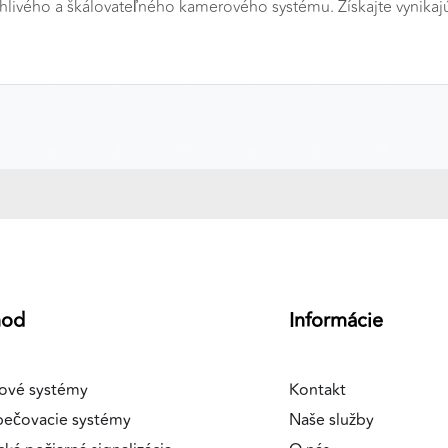
livého a škálovateľného kamerového systému. Získajte vynikajú
a
hod
Informácie
ové systémy
Kontakt
pečovacie systémy
Naše služby