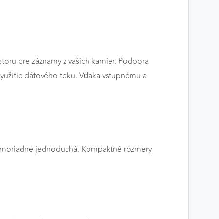
toru pre záznamy z vašich kamier. Podpora
 využitie dátového toku. Vďaka vstupnému a
 mimoriadne jednoduchá. Kompaktné rozmery