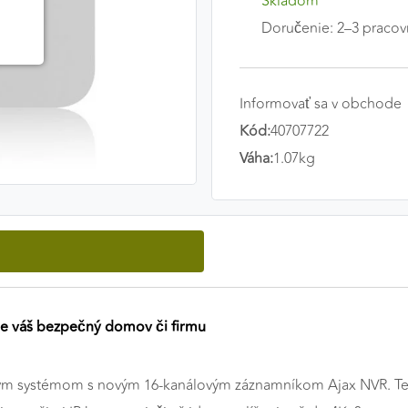
Skladom
Doručenie: 2–3 pracov
Informovať sa v obchode
Kód:
40707722
Váha:
1.07kg
pre váš bezpečný domov či firmu
ovým systémom s novým 16-kanálovým záznamníkom Ajax NVR. T