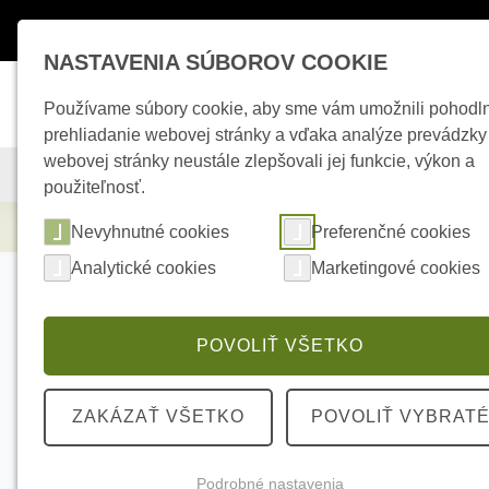
Máte otázky ?
+421 950 242 694
esho
NASTAVENIA SÚBOROV COOKIE
Používame súbory cookie, aby sme vám umožnili pohodl
prehliadanie webovej stránky a vďaka analýze prevádzky
webovej stránky neustále zlepšovali jej funkcie, výkon a
KAMEROVÉ SYSTÉMY
ZABEZPEČOVACIE SYSTÉMY
použiteľnosť.
Elektrické kúrenie
AJAX NVR 16ch White
Nevyhnutné cookies
Preferenčné cookies
Analytické cookies
Marketingové cookies
POVOLIŤ VŠETKO
ZAKÁZAŤ VŠETKO
POVOLIŤ VYBRAT
Podrobné nastavenia