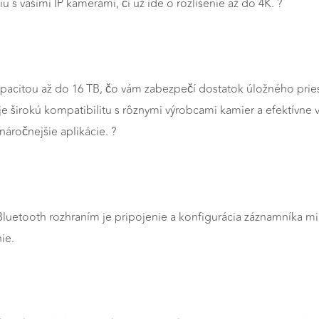
s vašimi IP kamerami, či už ide o rozlíšenie až do 4K. ?
acitou až do 16 TB, čo vám zabezpečí dostatok úložného pries
e širokú kompatibilitu s rôznymi výrobcami kamier a efektívne
áročnejšie aplikácie. ?
luetooth rozhraním je pripojenie a konfigurácia záznamníka
ie.