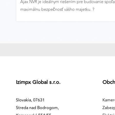
Ajax NVR je ideálnym riešením pre budovanie spoľah
MARKETINGOVÉ COOKIES
maximálnu bezpečnosť vášho majetku. ?️
Marketingové cookies sa používajú na sledovanie
správania používateľov naprieč webovými stránkami.
Umožňujú nám a našim partnerom zobrazovať cielenú 
relevantnú reklamu, a to na našom webe aj v
reklamných sieťach tretích strán.
Google Ads
Poskytovateľ:
Google
Izimpx Global s.r.o.
Obc
Slovakia, 07631
Kamer
Streda nad Bodrogom,
Zabez