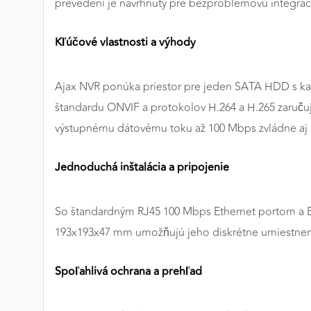
prevedení je navrhnutý pre bezproblémovú integráciu 
Preferenčné cookies
Kľúčové vlastnosti a výhody
ANALYTICKÉ COOKIES
Ajax NVR ponúka priestor pre jeden SATA HDD s kap
Analytické cookies nám umožňujú meranie výkonu
štandardu ONVIF a protokolov H.264 a H.265 zaručuj
nášho webu. Ich pomocou určujeme počet návštev a
výstupnému dátovému toku až 100 Mbps zvládne aj n
zdroje návštev našich webových stránok. Dáta získané
pomocou týchto cookies spracovávame anonymne a
Jednoduchá inštalácia a pripojenie
súhrnne, bez použitia identifikátorov, ktoré ukazujú na
konkrétnych používateľov nášho webu. Vďaka týmto
cookies môžeme optimalizovať výkon a funkčnosť
So štandardným RJ45 100 Mbps Ethernet portom a B
našich stránok.
193x193x47 mm umožňujú jeho diskrétne umiestnen
Google Analytics
Spoľahlivá ochrana a prehľad
Poskytovateľ:
Google