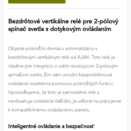
výkon a funkčnosť našich stránok.
Google Analytics
Bezdrôtové vertikálne relé pre 2-pólový
spínač svetla s dotykovým ovládaním
Poskytovateľ:
Google
Objavte pokročilú domácu automatizáciu s
MARKETINGOVÉ COOKIES
bezdrôtovým vertikálnym relé od AJAX. Toto relé je
Marketingové cookies sa používajú na sledovanie
ideálne pre integráciu s vaším existujúcim 2-pólovým
správania používateľov naprieč webovými
spínačom svetla, čím vám umožní bezproblémové
stránkami. Umožňujú nám a našim partnerom
ovládanie osvetlenia pomocou pokročilých funkcií.
zobrazovať cielenú a relevantnú reklamu, a to na
našom webe aj v reklamných sieťach tretích strán.
Upozorňujeme, že toto je samostatné relé a
neobsahuje ovládacie tlačidlo; je určené na pripojenie
Google Ads
k kompatibilnému ovládaciemu panelu.
Poskytovateľ:
Google
Inteligentné ovládanie a bezpečnosť