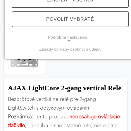
POVOLIŤ VYBRATÉ
Podrobné nastavenia
Zásady ochrany osobných údajov
NEVYHNUTNÉ COOKIES
(vždy aktívne, nemožno vypnúť)
Tieto cookies sú potrebné na správne fungovanie
webovej stránky a bez nich by nebolo možné
AJAX LightCore 2-gang vertical Relé
zabezpečiť jej plnú funkčnosť.
Bezdrôtové vertikálne relé pre 2-gang
Nevyhnutné cookies
LightSwitch s dotykovým ovládaním
Poznámka:
Tento produkt
neobsahuje ovládacie
tlačidlo
, – ide iba o samostatné relé, nie o plne
PREFERENČNÉ COOKIES