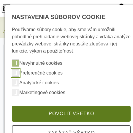
0
NASTAVENIA SÚBOROV COOKIE
Elektrické kúrenie
Používame súbory cookie, aby sme vám umožnili
AJAX JunctionBox 118×59 White Podložka pod kamery
pohodlné prehliadanie webovej stránky a vďaka analýze
prevádzky webovej stránky neustále zlepšovali jej
funkcie, výkon a použiteľnosť.
Nevyhnutné cookies
Preferenčné cookies
Analytické cookies
Marketingové cookies
POVOLIŤ VŠETKO
ZAKÁZAŤ VŠETKO