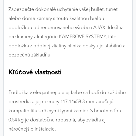
výkon a funkčnosť našich stránok.
Zabezpečte dokonalé uchytenie vašej bullet, turret
alebo dome kamery s touto kvalitnou bielou
Google Analytics
podložkou od renomovaného výrobcu AJAX. Ideálna
Poskytovateľ:
Google
pre kamery z kategórie KAMEROVÉ SYSTÉMY, táto
podložka z odolnej zliatiny hliníka poskytuje stabilnú a
bezpečnú základňu.
MARKETINGOVÉ COOKIES
Marketingové cookies sa používajú na sledovanie
Kľúčové vlastnosti
správania používateľov naprieč webovými
stránkami. Umožňujú nám a našim partnerom
zobrazovať cielenú a relevantnú reklamu, a to na
Podložka v elegantnej bielej farbe sa hodí do každého
našom webe aj v reklamných sieťach tretích strán.
prostredia a jej rozmery 117.14x58.3 mm zaručujú
Google Ads
kompatibilitu s rôznymi typmi kamier. S hmotnosťou
0.54 kg je dostatočne robustná, aby zvládla aj
Poskytovateľ:
Google
náročnejšie inštalácie.