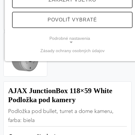
POVOLIŤ VYBRATÉ
Podrobné nastavenia
Zásady ochrany osobných údajov
NEVYHNUTNÉ COOKIES
(vždy aktívne, nemožno vypnúť)
Tieto cookies sú potrebné na správne fungovanie
webovej stránky a bez nich by nebolo možné
AJAX JunctionBox 118×59 White
zabezpečiť jej plnú funkčnosť.
Podložka pod kamery
Nevyhnutné cookies
Podložka pod bullet, turret a dome kameru,
farba: biela
PREFERENČNÉ COOKIES