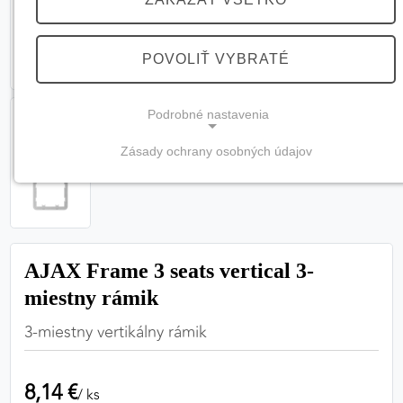
POVOLIŤ VYBRATÉ
Podrobné nastavenia
Zásady ochrany osobných údajov
NEVYHNUTNÉ COOKIES
(vždy aktívne, nemožno vypnúť)
Tieto cookies sú potrebné na správne fungovanie
webovej stránky a bez nich by nebolo možné
AJAX Frame 3 seats vertical 3-
zabezpečiť jej plnú funkčnosť.
miestny rámik
Nevyhnutné cookies
3-miestny vertikálny rámik
8,14 €
PREFERENČNÉ COOKIES
/ ks