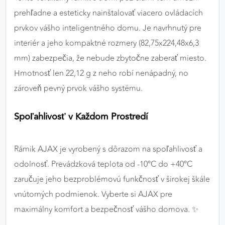
prehľadne a esteticky nainštalovať viacero ovládacích
prvkov vášho inteligentného domu. Je navrhnutý pre
interiér a jeho kompaktné rozmery (82,75x224,48x6,3
mm) zabezpečia, že nebude zbytočne zaberať miesto.
Hmotnosť len 22,12 g z neho robí nenápadný, no
zároveň pevný prvok vášho systému.
Spoľahlivosť v Každom Prostredí
Rámik AJAX je vyrobený s dôrazom na spoľahlivosť a
odolnosť. Prevádzková teplota od -10°C do +40°C
zaručuje jeho bezproblémovú funkčnosť v širokej škále
vnútorných podmienok. Vyberte si AJAX pre
maximálny komfort a bezpečnosť vášho domova. ✨