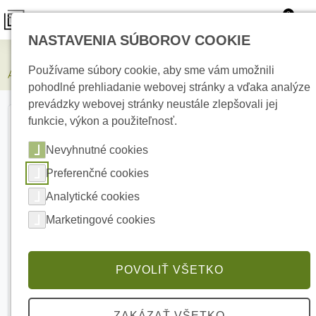
0
NASTAVENIA SÚBOROV COOKIE
Elektrické kúrenie
Používame súbory cookie, aby sme vám umožnili
AJAX Frame 3 seats vertical 3-miestny rámik
pohodlné prehliadanie webovej stránky a vďaka analýze
prevádzky webovej stránky neustále zlepšovali jej
funkcie, výkon a použiteľnosť.
Nevyhnutné cookies
Preferenčné cookies
Analytické cookies
Marketingové cookies
POVOLIŤ VŠETKO
ZAKÁZAŤ VŠETKO