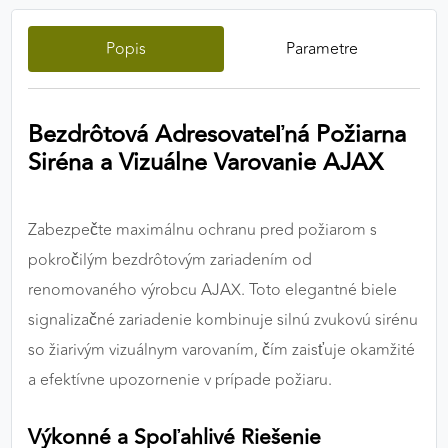
výkon a funkčnosť našich stránok.
Popis
Parametre
Google Analytics
Poskytovateľ:
Google
Bezdrôtová Adresovateľná Požiarna
Siréna a Vizuálne Varovanie AJAX
MARKETINGOVÉ COOKIES
Marketingové cookies sa používajú na sledovanie
Zabezpečte maximálnu ochranu pred požiarom s
správania používateľov naprieč webovými
pokročilým bezdrôtovým zariadením od
stránkami. Umožňujú nám a našim partnerom
renomovaného výrobcu AJAX. Toto elegantné biele
zobrazovať cielenú a relevantnú reklamu, a to na
našom webe aj v reklamných sieťach tretích strán.
signalizačné zariadenie kombinuje silnú zvukovú sirénu
so žiarivým vizuálnym varovaním, čím zaisťuje okamžité
Google Ads
a efektívne upozornenie v prípade požiaru.
Poskytovateľ:
Google
Výkonné a Spoľahlivé Riešenie