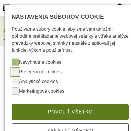
0
NASTAVENIA SÚBOROV COOKIE
Elektrické kúrenie
Používame súbory cookie, aby sme vám umožnili
AJAX FireProtect Sounder/VAD White Bezdrôtové adresovateľné
pohodlné prehliadanie webovej stránky a vďaka analýze
zariadenie so sirénou a vizuálnym varovaním
prevádzky webovej stránky neustále zlepšovali jej
funkcie, výkon a použiteľnosť.
Nevyhnutné cookies
Preferenčné cookies
Analytické cookies
Marketingové cookies
POVOLIŤ VŠETKO
ZAKÁZAŤ VŠETKO