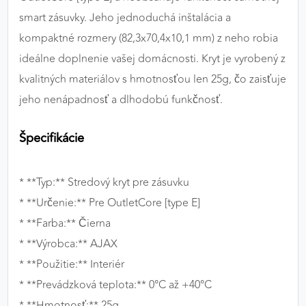
smart zásuvky. Jeho jednoduchá inštalácia a
kompaktné rozmery (82,3x70,4x10,1 mm) z neho robia
ideálne doplnenie vašej domácnosti. Kryt je vyrobený z
kvalitných materiálov s hmotnosťou len 25g, čo zaisťuje
jeho nenápadnosť a dlhodobú funkčnosť.
Špecifikácie
* **Typ:** Stredový kryt pre zásuvku
* **Určenie:** Pre OutletCore [type E]
* **Farba:** Čierna
* **Výrobca:** AJAX
* **Použitie:** Interiér
* **Prevádzková teplota:** 0°C až +40°C
* **Hmotnosť:** 25g