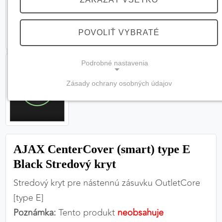
POVOLIŤ VYBRATÉ
Podrobné nastavenia
Zásady ochrany osobných údajov
NEVYHNUTNÉ COOKIES
(vždy aktívne, nemožno vypnúť)
Tieto cookies sú potrebné na správne fungovanie
webovej stránky a bez nich by nebolo možné
AJAX CenterCover (smart) type E
zabezpečiť jej plnú funkčnosť.
Black Stredový kryt
Nevyhnutné cookies
Stredový kryt pre nástennú zásuvku OutletCore
[type E]
Poznámka:
Tento produkt
neobsahuje
PREFERENČNÉ COOKIES