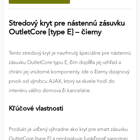
výkon a funkčnosť našich stránok.
Stredový kryt pre nástennú zásuvku
Google Analytics
OutletCore [type E] – čierny
Poskytovateľ:
Google
Tento stredový kryt je navrhnutý špeciálne pre nástennú
MARKETINGOVÉ COOKIES
zásuvku OutletCore typu E, čím dopĺňa jej vzhľad a
Marketingové cookies sa používajú na sledovanie
chráni jej vnútorné komponenty. Ide o čierny dizajnový
správania používateľov naprieč webovými
prvok od výrobcu AJAX, ktorý sa skvele hodí do
stránkami. Umožňujú nám a našim partnerom
interiéru vášho domova či kancelárie.
zobrazovať cielenú a relevantnú reklamu, a to na
našom webe aj v reklamných sieťach tretích strán.
Kľúčové vlastnosti
Google Ads
Poskytovateľ:
Google
Produkt je určený výhradne ako kryt pre smart zásuvku
OutletCore [type E] a neobsahuje funkčnosť samotnej