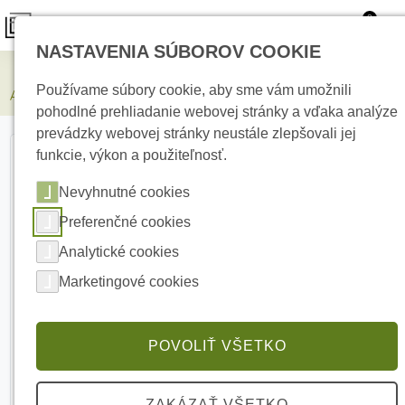
0
NASTAVENIA SÚBOROV COOKIE
Elektrické kúrenie
Používame súbory cookie, aby sme vám umožnili
AJAX CenterCover (smart) type E Black Stredový kryt
pohodlné prehliadanie webovej stránky a vďaka analýze
prevádzky webovej stránky neustále zlepšovali jej
funkcie, výkon a použiteľnosť.
Nevyhnutné cookies
Preferenčné cookies
Analytické cookies
Marketingové cookies
POVOLIŤ VŠETKO
ZAKÁZAŤ VŠETKO