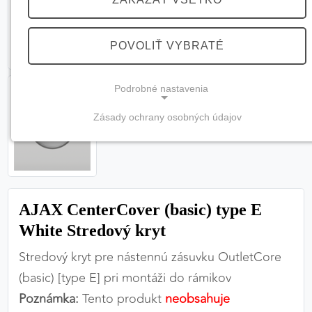
POVOLIŤ VYBRATÉ
Podrobné nastavenia
Zásady ochrany osobných údajov
NEVYHNUTNÉ COOKIES
(vždy aktívne, nemožno vypnúť)
Tieto cookies sú potrebné na správne fungovanie
webovej stránky a bez nich by nebolo možné
AJAX CenterCover (basic) type E
zabezpečiť jej plnú funkčnosť.
White Stredový kryt
Nevyhnutné cookies
Stredový kryt pre nástennú zásuvku OutletCore
(basic) [type E] pri montáži do rámikov
Poznámka:
Tento produkt
neobsahuje
PREFERENČNÉ COOKIES