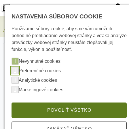
0
NASTAVENIA SÚBOROV COOKIE
Elektrické kúrenie
Používame súbory cookie, aby sme vám umožnili
AJAX CenterCover (basic) type E White Stredový kryt
pohodlné prehliadanie webovej stránky a vďaka analýze
prevádzky webovej stránky neustále zlepšovali jej
funkcie, výkon a použiteľnosť.
Nevyhnutné cookies
Preferenčné cookies
Analytické cookies
Marketingové cookies
POVOLIŤ VŠETKO
ZAKÁZAŤ VŠETKO