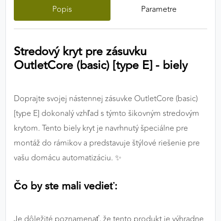
Popis
Parametre
výkon a funkčnosť našich stránok.
Google Analytics
Stredový kryt pre zásuvku
Poskytovateľ:
Google
OutletCore (basic) [type E] - biely
MARKETINGOVÉ COOKIES
Doprajte svojej nástennej zásuvke OutletCore (basic)
Marketingové cookies sa používajú na sledovanie
[type E] dokonalý vzhľad s týmto šikovným stredovým
správania používateľov naprieč webovými
krytom. Tento biely kryt je navrhnutý špeciálne pre
stránkami. Umožňujú nám a našim partnerom
montáž do rámikov a predstavuje štýlové riešenie pre
zobrazovať cielenú a relevantnú reklamu, a to na
našom webe aj v reklamných sieťach tretích strán.
vašu domácu automatizáciu. ✨
Google Ads
Čo by ste mali vedieť:
Poskytovateľ:
Google
Je dôležité poznamenať, že tento produkt je výhradne